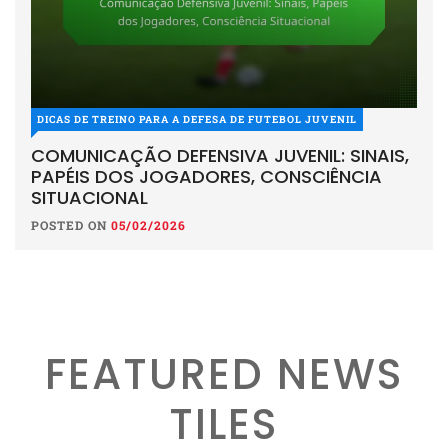
DICAS DE TREINO PARA A DEFESA DE FUTEBOL JUVENIL
COMUNICAÇÃO DEFENSIVA JUVENIL: SINAIS,
PAPÉIS DOS JOGADORES, CONSCIÊNCIA
SITUACIONAL
POSTED ON
05/02/2026
FEATURED NEWS
TILES