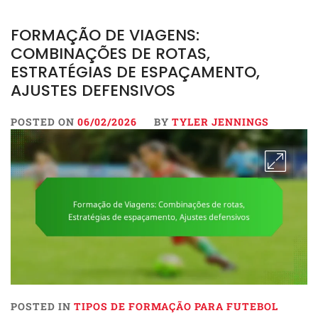
FORMAÇÃO DE VIAGENS:
COMBINAÇÕES DE ROTAS,
ESTRATÉGIAS DE ESPAÇAMENTO,
AJUSTES DEFENSIVOS
POSTED ON
06/02/2026
BY
TYLER JENNINGS
POSTED IN
TIPOS DE FORMAÇÃO PARA FUTEBOL