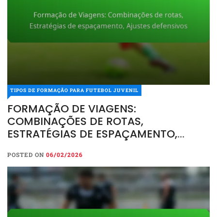
TIPOS DE FORMAÇÃO PARA FUTEBOL JUVENIL
FORMAÇÃO DE VIAGENS:
COMBINAÇÕES DE ROTAS,
ESTRATÉGIAS DE ESPAÇAMENTO,
AJUSTES DEFENSIVOS
POSTED ON
06/02/2026