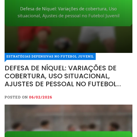
ESTRATÉGIAS DEFENSIVAS NO FUTEBOL JUVENIL
ESTRATÉGIAS DEFENSIVAS NO FUTEBOL JUVENIL
DEFESA DE NÍQUEL:
DEFESA DE NÍQUEL: VARIAÇÕES DE
VARIAÇÕES DE COBERTURA,
COBERTURA, USO SITUACIONAL,
USO SITUACIONAL, AJUSTES
AJUSTES DE PESSOAL NO FUTEBOL
DE PESSOAL NO FUTEBOL
JUVENIL
JUVENIL
POSTED ON
06/02/2026
POSTED ON
06/02/2026