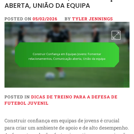
ABERTA, UNIÃO DA EQUIPA
POSTED ON
05/02/2026
BY
TYLER JENNINGS
POSTED IN
DICAS DE TREINO PARA A DEFESA DE
FUTEBOL JUVENIL
Construir confiança em equipas de jovens é crucial
para criar um ambiente de apoio e de alto desempenho.