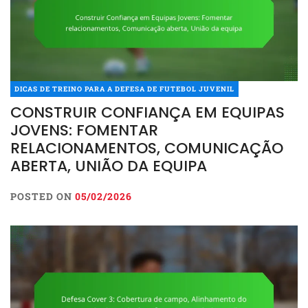
DICAS DE TREINO PARA A DEFESA DE FUTEBOL JUVENIL
CONSTRUIR CONFIANÇA EM EQUIPAS
JOVENS: FOMENTAR
RELACIONAMENTOS, COMUNICAÇÃO
ABERTA, UNIÃO DA EQUIPA
POSTED ON
05/02/2026