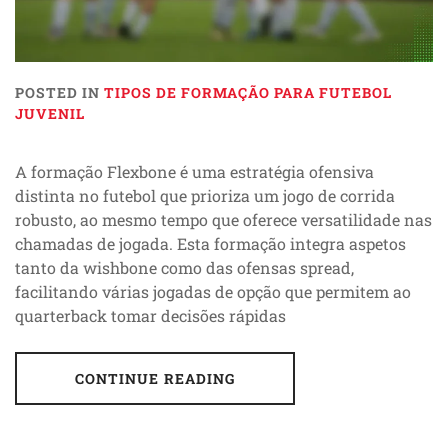
POSTED IN
TIPOS DE FORMAÇÃO PARA FUTEBOL
JUVENIL
A formação Flexbone é uma estratégia ofensiva
distinta no futebol que prioriza um jogo de corrida
robusto, ao mesmo tempo que oferece versatilidade nas
chamadas de jogada. Esta formação integra aspetos
tanto da wishbone como das ofensas spread,
facilitando várias jogadas de opção que permitem ao
quarterback tomar decisões rápidas
CONTINUE READING