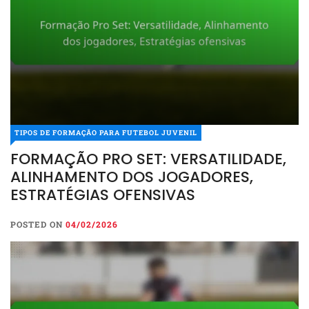
TIPOS DE FORMAÇÃO PARA FUTEBOL JUVENIL
FORMAÇÃO PRO SET: VERSATILIDADE,
ALINHAMENTO DOS JOGADORES,
ESTRATÉGIAS OFENSIVAS
POSTED ON
04/02/2026