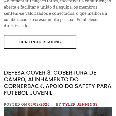
Ao fomentar relações fortes, incentivar a comunicação
aberta e facilitar a união da equipa, os membros
sentem-se valorizados e conectados, o que melhora a
colaboração e o crescimento pessoal. Estabelecer
diretrizes de
CONTINUE READING
DEFESA COVER 3: COBERTURA DE
CAMPO, ALINHAMENTO DO
CORNERBACK, APOIO DO SAFETY PARA
FUTEBOL JUVENIL
POSTED ON
05/02/2026
BY
TYLER JENNINGS