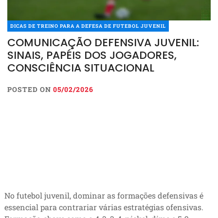
DICAS DE TREINO PARA A DEFESA DE FUTEBOL JUVENIL
COMUNICAÇÃO DEFENSIVA JUVENIL:
SINAIS, PAPÉIS DOS JOGADORES,
CONSCIÊNCIA SITUACIONAL
POSTED ON
05/02/2026
No futebol juvenil, dominar as formações defensivas é
essencial para contrariar várias estratégias ofensivas.