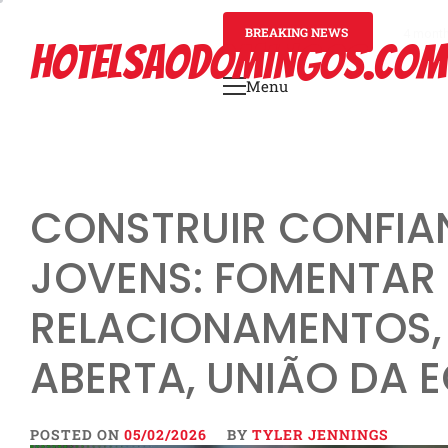
Skip
to
BREAKING NEWS
4 mont
HOTELSAODOMINGOS.COM
content
Menu
Primary
Menu
CONSTRUIR CONFIA
JOVENS: FOMENTAR
RELACIONAMENTOS
ABERTA, UNIÃO DA 
POSTED ON
05/02/2026
BY
TYLER JENNINGS