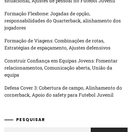
situacional, Ajustes de pessoal no Futebol Juvenil
Formação Flexbone: Jogadas de opção,
responsabilidades do Quarterback, alinhamento dos
jogadores
Formação de Viagens: Combinações de rotas,
Estratégias de espaçamento, Ajustes defensivos
Construir Confiança em Equipas Jovens: Fomentar
relacionamentos, Comunicação aberta, União da
equipa
Defesa Cover 3: Cobertura de campo, Alinhamento do
cornerback, Apoio do safety para Futebol Juvenil
PESQUISAR
Search