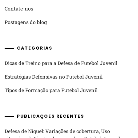
Contate-nos
Postagens do blog
CATEGORIAS
Dicas de Treino para a Defesa de Futebol Juvenil
Estratégias Defensivas no Futebol Juvenil
Tipos de Formação para Futebol Juvenil
PUBLICAÇÕES RECENTES
Defesa de Níquel: Variações de cobertura, Uso