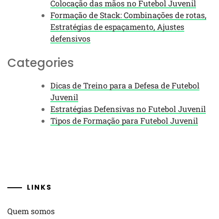
Colocação das mãos no Futebol Juvenil
Formação de Stack: Combinações de rotas,
Estratégias de espaçamento, Ajustes
defensivos
Categories
Dicas de Treino para a Defesa de Futebol
Juvenil
Estratégias Defensivas no Futebol Juvenil
Tipos de Formação para Futebol Juvenil
LINKS
Quem somos