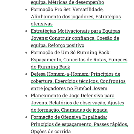
equipa, Métricas de desempenho
Formação Pro Set: Versatilidade,
Alinhamento dos jogadores, Estratégias
ofensivas
Estratégias Motivacionais para Equipas
Jovens: Construir confiança, Coesão de
equipa, Reforço positivo
Formação de Um Só Running Back:
Espaçamento, Conceitos de Rotas, Funções
do Running Back
Defesa Homem-a-Homem: Princípios de
cobertura, Exercícios técnicos, Confrontos
entre jogadores no Futebol Jovem
Planeamento de Jogo Defensivo para
Jovens: Relatórios de observação, Ajustes
de formação, Chamadas de jogada
Formação de Ofensiva Espalhada:
Princípios de espaçamento, Passes rápidos,
Opções de corrida