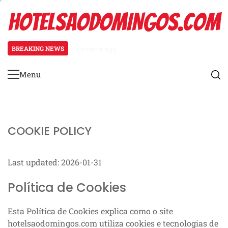
Skip
HOTELSAODOMINGOS.COM
to
content
BREAKING NEWS
4 months ago
Defesa de Níquel: Variações de co
Menu
Primary
Menu
COOKIE POLICY
Last updated: 2026-01-31
Política de Cookies
Esta Política de Cookies explica como o site
hotelsaodomingos.com utiliza cookies e tecnologias de