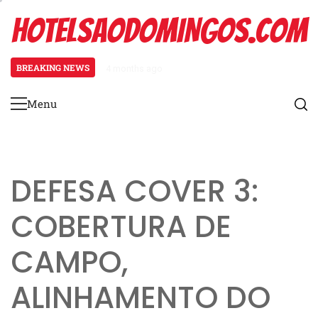
Skip
HOTELSAODOMINGOS.COM
to
content
BREAKING NEWS
4 months ago
Formação Flexbone: Jogadas de o
Menu
Primary
Menu
DEFESA COVER 3:
COBERTURA DE
CAMPO,
ALINHAMENTO DO