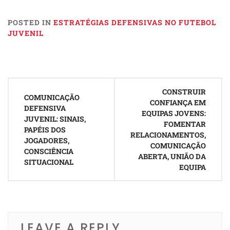
POSTED IN
ESTRATÉGIAS DEFENSIVAS NO FUTEBOL
JUVENIL
Post
CONSTRUIR
navigation
COMUNICAÇÃO
CONFIANÇA EM
DEFENSIVA
EQUIPAS JOVENS:
JUVENIL: SINAIS,
FOMENTAR
PAPÉIS DOS
RELACIONAMENTOS,
JOGADORES,
COMUNICAÇÃO
CONSCIÊNCIA
ABERTA, UNIÃO DA
SITUACIONAL
EQUIPA
LEAVE A REPLY