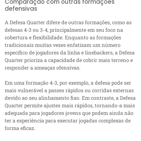
Comparação com outras formações
defensivas
A Defesa Quarter difere de outras formações, como as
defesas 4-3 ou 3-4, principalmente em seu foco na
cobertura e flexibilidade. Enquanto as formações
tradicionais muitas vezes enfatizam um número
específico de jogadores da linha e linebackers, a Defesa
Quarter prioriza a capacidade de cobrir mais terreno e
responder a ameaças ofensivas.
Em uma formação 4-3, por exemplo, a defesa pode ser
mais vulnerável a passes rápidos ou corridas externas
devido ao seu alinhamento fixo. Em contraste, a Defesa
Quarter permite ajustes mais rápidos, tornando-a mais
adequada para jogadores jovens que podem ainda não
ter a experiência para executar jogadas complexas de
forma eficaz.