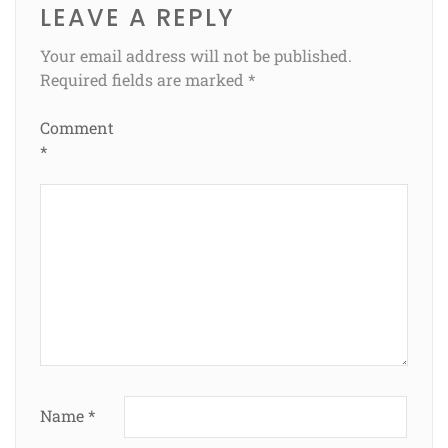
LEAVE A REPLY
Your email address will not be published.
Required fields are marked
*
Comment
*
Name
*