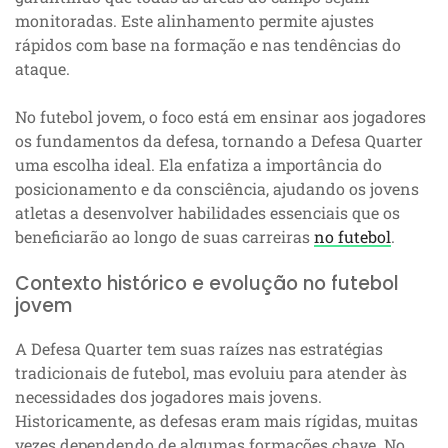
monitoradas. Este alinhamento permite ajustes
rápidos com base na formação e nas tendências do
ataque.
No futebol jovem, o foco está em ensinar aos jogadores
os fundamentos da defesa, tornando a Defesa Quarter
uma escolha ideal. Ela enfatiza a importância do
posicionamento e da consciência, ajudando os jovens
atletas a desenvolver habilidades essenciais que os
beneficiarão ao longo de suas carreiras
no futebol
.
Contexto histórico e evolução no futebol
jovem
A Defesa Quarter tem suas raízes nas estratégias
tradicionais de futebol, mas evoluiu para atender às
necessidades dos jogadores mais jovens.
Historicamente, as defesas eram mais rígidas, muitas
vezes dependendo de algumas formações chave. No