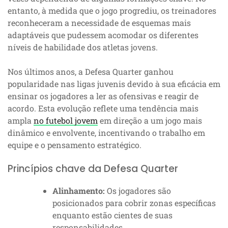
entanto, à medida que o jogo progrediu, os treinadores
reconheceram a necessidade de esquemas mais
adaptáveis que pudessem acomodar os diferentes
níveis de habilidade dos atletas jovens.
Nos últimos anos, a Defesa Quarter ganhou
popularidade nas ligas juvenis devido à sua eficácia em
ensinar os jogadores a ler as ofensivas e reagir de
acordo. Esta evolução reflete uma tendência mais
ampla
no futebol jovem
em direção a um jogo mais
dinâmico e envolvente, incentivando o trabalho em
equipe e o pensamento estratégico.
Princípios chave da Defesa Quarter
Alinhamento:
Os jogadores são
posicionados para cobrir zonas específicas
enquanto estão cientes de suas
responsabilidades.