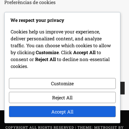
Preferências de cookies
Termos e condições
We respect your privacy
Contate-nos
Cookies help us improve your experience,
deliver personalized content, and analyze
Política de privacidade
traffic. You can choose which cookies to allow
by clicking
Customize
. Click
Accept All
to
Quem somos
consent or
Reject All
to decline non-essential
cookies.
PESQUISAR
Customize
Search
for:
Reject All
Accept All
COPYRIGHT ALL RIGHTS RESERVED
|
THEME: METROGIST BY