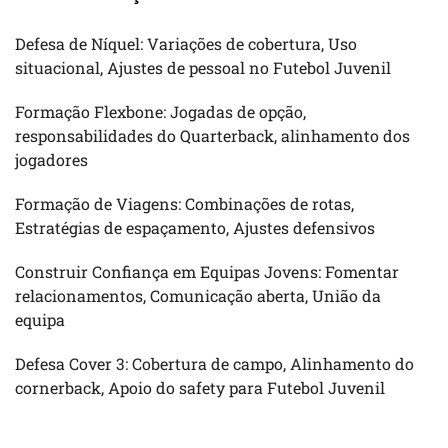
Defesa de Níquel: Variações de cobertura, Uso
situacional, Ajustes de pessoal no Futebol Juvenil
Formação Flexbone: Jogadas de opção,
responsabilidades do Quarterback, alinhamento dos
jogadores
Formação de Viagens: Combinações de rotas,
Estratégias de espaçamento, Ajustes defensivos
Construir Confiança em Equipas Jovens: Fomentar
relacionamentos, Comunicação aberta, União da
equipa
Defesa Cover 3: Cobertura de campo, Alinhamento do
cornerback, Apoio do safety para Futebol Juvenil