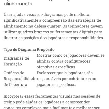
alinhamento
Usar ajudas visuais e diagramas pode melhorar
significativamente a compreensão das estratégias de
alinhamento na defesa quarter. Os treinadores devem
utilizar quadros brancos ou ferramentas digitais para
ilustrar as posições dos jogadores e responsabilidades.
Tipo de Diagrama
Propósito
Mostrar como os jogadores devem se
Diagramas de
alinhar contra configurações
Formação
ofensivas específicas.
Gráficos de
Esclarecer quais jogadores são
Responsabilidade
responsáveis por cobrir áreas ou
de Cobertura
jogadores específicos.
Incorporar essas ferramentas visuais nas sessões de
treino pode ajudar os jogadores a compreender
conceitos complexos mais facilmente e melhorar seu