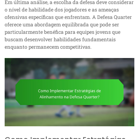
Em última análise, a escolha da defesa deve considerar
o nível de habilidade dos jogadores e as ameaças
ofensivas específicas que enfrentam. A Defesa Quarter
oferece uma abordagem equilibrada que pode ser
particularmente benéfica para equipes jovens que
buscam desenvolver habilidades fundamentais
enquanto permanecem competitivas.