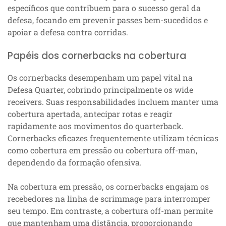
específicos que contribuem para o sucesso geral da
defesa, focando em prevenir passes bem-sucedidos e
apoiar a defesa contra corridas.
Papéis dos cornerbacks na cobertura
Os cornerbacks desempenham um papel vital na
Defesa Quarter, cobrindo principalmente os wide
receivers. Suas responsabilidades incluem manter uma
cobertura apertada, antecipar rotas e reagir
rapidamente aos movimentos do quarterback.
Cornerbacks eficazes frequentemente utilizam técnicas
como cobertura em pressão ou cobertura off-man,
dependendo da formação ofensiva.
Na cobertura em pressão, os cornerbacks engajam os
recebedores na linha de scrimmage para interromper
seu tempo. Em contraste, a cobertura off-man permite
que mantenham uma distância, proporcionando