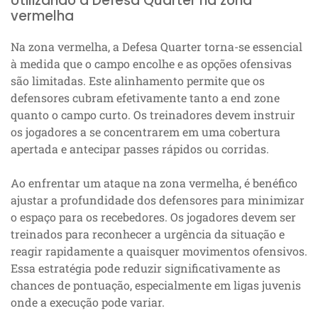
Utilizando a Defesa Quarter na zona
vermelha
Na zona vermelha, a Defesa Quarter torna-se essencial
à medida que o campo encolhe e as opções ofensivas
são limitadas. Este alinhamento permite que os
defensores cubram efetivamente tanto a end zone
quanto o campo curto. Os treinadores devem instruir
os jogadores a se concentrarem em uma cobertura
apertada e antecipar passes rápidos ou corridas.
Ao enfrentar um ataque na zona vermelha, é benéfico
ajustar a profundidade dos defensores para minimizar
o espaço para os recebedores. Os jogadores devem ser
treinados para reconhecer a urgência da situação e
reagir rapidamente a quaisquer movimentos ofensivos.
Essa estratégia pode reduzir significativamente as
chances de pontuação, especialmente em ligas juvenis
onde a execução pode variar.