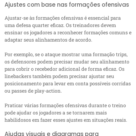
Ajustes com base nas formações ofensivas
Ajustar-se às formações ofensivas é essencial para
uma defesa quarter eficaz. Os treinadores devem
ensinar os jogadores a reconhecer formações comuns e
adaptar seus alinhamentos de acordo.
Por exemplo, se o ataque mostrar uma formação trips,
os defensores podem precisar mudar seu alinhamento
para cobrir o recebedor adicional de forma eficaz. Os
linebackers também podem precisar ajustar seu
posicionamento para levar em conta possíveis corridas
ou passes de play-action.
Praticar várias formações ofensivas durante o treino
pode ajudar os jogadores a se tornarem mais
habilidosos em fazer esses ajustes em situações reais.
Ajudas visuais e diagramas para