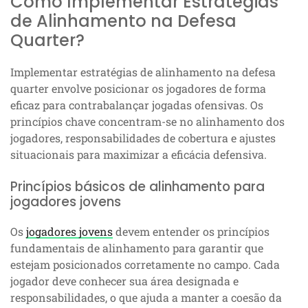
Como Implementar Estratégias
de Alinhamento na Defesa
Quarter?
Implementar estratégias de alinhamento na defesa
quarter envolve posicionar os jogadores de forma
eficaz para contrabalançar jogadas ofensivas. Os
princípios chave concentram-se no alinhamento dos
jogadores, responsabilidades de cobertura e ajustes
situacionais para maximizar a eficácia defensiva.
Princípios básicos de alinhamento para
jogadores jovens
Os
jogadores jovens
devem entender os princípios
fundamentais de alinhamento para garantir que
estejam posicionados corretamente no campo. Cada
jogador deve conhecer sua área designada e
responsabilidades, o que ajuda a manter a coesão da