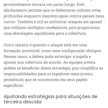
provavelmente tentará um passe longo. Este
alinhamento permite que os defensores cubram rotas
profundas enquanto mantêm apoio contra passes mais
curtos. Também é útil ao enfrentar ataques em spread
que utilizam múltiplos recebedores, pois proporciona
uma abordagem equilibrada para a cobertura.
Outro cenário é quando o ataque está em uma
formação previsível, como uma configuração shotgun.
Nesses casos, a defesa pode antecipar a jogada e
ajustar sua cobertura de acordo. As equipes jovens
podem se beneficiar dessa estratégia, pois simplifica as
responsabilidades para os jogadores mais jovens,
permitindo que se concentrem em seus papéis
específicos.
Ajustando estratégias para situações de
terceira descida