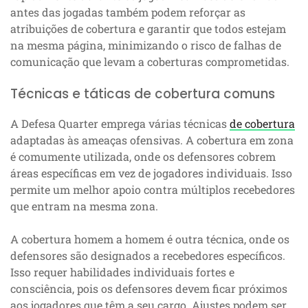
antes das jogadas também podem reforçar as
atribuições de cobertura e garantir que todos estejam
na mesma página, minimizando o risco de falhas de
comunicação que levam a coberturas comprometidas.
Técnicas e táticas de cobertura comuns
A Defesa Quarter emprega várias técnicas
de cobertura
adaptadas às ameaças ofensivas. A cobertura em zona
é comumente utilizada, onde os defensores cobrem
áreas específicas em vez de jogadores individuais. Isso
permite um melhor apoio contra múltiplos recebedores
que entram na mesma zona.
A cobertura homem a homem é outra técnica, onde os
defensores são designados a recebedores específicos.
Isso requer habilidades individuais fortes e
consciência, pois os defensores devem ficar próximos
aos jogadores que têm a seu cargo. Ajustes podem ser