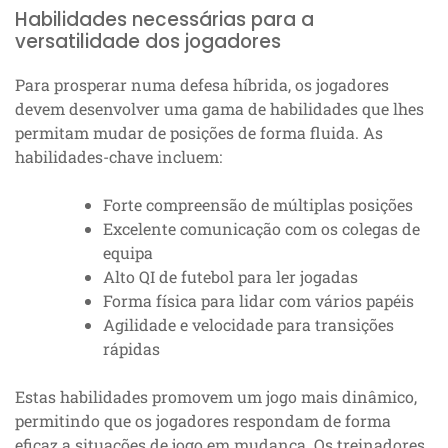
Habilidades necessárias para a
versatilidade dos jogadores
Para prosperar numa defesa híbrida, os jogadores
devem desenvolver uma gama de habilidades que lhes
permitam mudar de posições de forma fluida. As
habilidades-chave incluem:
Forte compreensão de múltiplas posições
Excelente comunicação com os colegas de
equipa
Alto QI de futebol para ler jogadas
Forma física para lidar com vários papéis
Agilidade e velocidade para transições
rápidas
Estas habilidades promovem um jogo mais dinâmico,
permitindo que os jogadores respondam de forma
eficaz a situações de jogo em mudança. Os treinadores