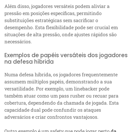
Além disso, jogadores versáteis podem aliviar a
pressão em posições específicas, permitindo
substituições estratégicas sem sacrificar o
desempenho. Esta flexibilidade pode ser crucial em
situações de alta pressão, onde ajustes rápidos são
necessários.
Exemplos de papéis versáteis dos jogadores
na defesa híbrida
Numa defesa híbrida, os jogadores frequentemente
assumem múltiplos papéis, demonstrando a sua
versatilidade. Por exemplo, um linebacker pode
também atuar como um pass rusher ou recuar para
cobertura, dependendo da chamada de jogada. Esta
capacidade dual pode confundir os ataques
adversários e criar confrontos vantajosos.
Outro exemplo é um safety que pode jogar perto
da