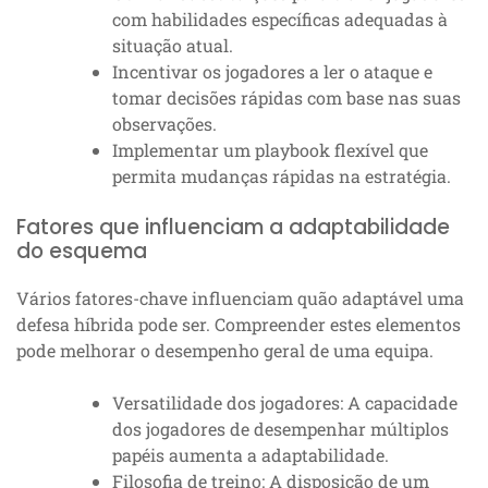
com habilidades específicas adequadas à
situação atual.
Incentivar os jogadores a ler o ataque e
tomar decisões rápidas com base nas suas
observações.
Implementar um playbook flexível que
permita mudanças rápidas na estratégia.
Fatores que influenciam a adaptabilidade
do esquema
Vários fatores-chave influenciam quão adaptável uma
defesa híbrida pode ser. Compreender estes elementos
pode melhorar o desempenho geral de uma equipa.
Versatilidade dos jogadores: A capacidade
dos jogadores de desempenhar múltiplos
papéis aumenta a adaptabilidade.
Filosofia de treino: A disposição de um