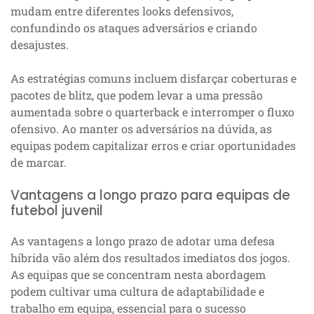
mudam entre diferentes looks defensivos,
confundindo os ataques adversários e criando
desajustes.
As estratégias comuns incluem disfarçar coberturas e
pacotes de blitz, que podem levar a uma pressão
aumentada sobre o quarterback e interromper o fluxo
ofensivo. Ao manter os adversários na dúvida, as
equipas podem capitalizar erros e criar oportunidades
de marcar.
Vantagens a longo prazo para equipas de
futebol juvenil
As vantagens a longo prazo de adotar uma defesa
híbrida vão além dos resultados imediatos dos jogos.
As equipas que se concentram nesta abordagem
podem cultivar uma cultura de adaptabilidade e
trabalho em equipa, essencial para o sucesso