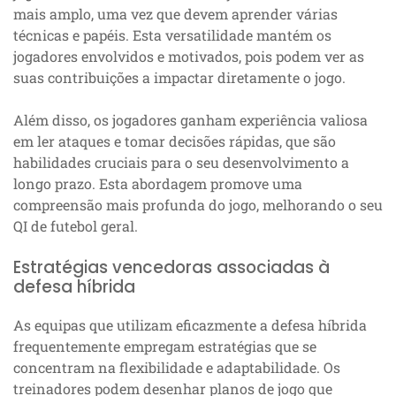
mais amplo, uma vez que devem aprender várias
técnicas e papéis. Esta versatilidade mantém os
jogadores envolvidos e motivados, pois podem ver as
suas contribuições a impactar diretamente o jogo.
Além disso, os jogadores ganham experiência valiosa
em ler ataques e tomar decisões rápidas, que são
habilidades cruciais para o seu desenvolvimento a
longo prazo. Esta abordagem promove uma
compreensão mais profunda do jogo, melhorando o seu
QI de futebol geral.
Estratégias vencedoras associadas à
defesa híbrida
As equipas que utilizam eficazmente a defesa híbrida
frequentemente empregam estratégias que se
concentram na flexibilidade e adaptabilidade. Os
treinadores podem desenhar planos de jogo que