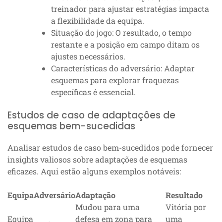
treinador para ajustar estratégias impacta
a flexibilidade da equipa.
Situação do jogo: O resultado, o tempo
restante e a posição em campo ditam os
ajustes necessários.
Características do adversário: Adaptar
esquemas para explorar fraquezas
específicas é essencial.
Estudos de caso de adaptações de
esquemas bem-sucedidas
Analisar estudos de caso bem-sucedidos pode fornecer
insights valiosos sobre adaptações de esquemas
eficazes. Aqui estão alguns exemplos notáveis:
Equipa
Adversário
Adaptação
Resultado
Mudou para uma
Vitória por
Equipa
defesa em zona para
uma