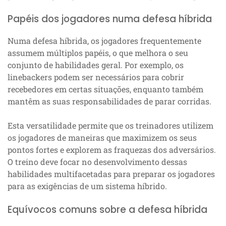
Papéis dos jogadores numa defesa híbrida
Numa defesa híbrida, os jogadores frequentemente
assumem múltiplos papéis, o que melhora o seu
conjunto de habilidades geral. Por exemplo, os
linebackers podem ser necessários para cobrir
recebedores em certas situações, enquanto também
mantêm as suas responsabilidades de parar corridas.
Esta versatilidade permite que os treinadores utilizem
os jogadores de maneiras que maximizem os seus
pontos fortes e explorem as fraquezas dos adversários.
O treino deve focar no desenvolvimento dessas
habilidades multifacetadas para preparar os jogadores
para as exigências de um sistema híbrido.
Equívocos comuns sobre a defesa híbrida