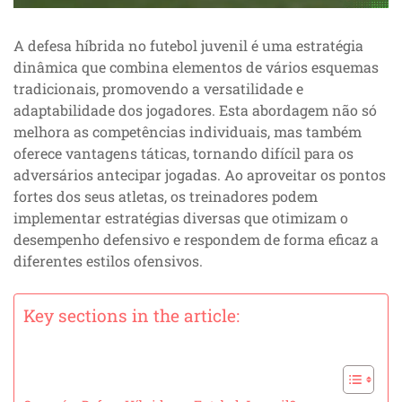
A defesa híbrida no futebol juvenil é uma estratégia
dinâmica que combina elementos de vários esquemas
tradicionais, promovendo a versatilidade e
adaptabilidade dos jogadores. Esta abordagem não só
melhora as competências individuais, mas também
oferece vantagens táticas, tornando difícil para os
adversários antecipar jogadas. Ao aproveitar os pontos
fortes dos seus atletas, os treinadores podem
implementar estratégias diversas que otimizam o
desempenho defensivo e respondem de forma eficaz a
diferentes estilos ofensivos.
Key sections in the article: