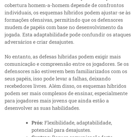
cobertura homem-a-homem depende de confrontos
individuais, os esquemas híbridos podem ajustar-se às
formações ofensivas, permitindo que os defensores
mudem de papéis com base no desenvolvimento da
jogada. Esta adaptabilidade pode confundir os ataques
adversários e criar desajustes.
No entanto, as defesas híbridas podem exigir mais
comunicação e compreensão entre os jogadores. Se os
defensores não estiverem bem familiarizados com os
seus papéis, isso pode levar a falhas, deixando
recebedores livres. Além disso, os esquemas híbridos
podem ser mais complexos de ensinar, especialmente
para jogadores mais jovens que ainda estão a
desenvolver as suas habilidades.
Prós:
Flexibilidade, adaptabilidade,
potencial para desajustes.