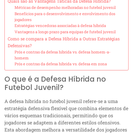
Quais são as Vantagens Táticas da Defesa Híbrida?
Métricas de desempenho melhoradas no futebol juvenil
Benefícios para o desenvolvimento e envolvimento dos
jogadores
Estratégias vencedoras associadas à defesa híbrida
Vantagens a longo prazo para equipas de futebol juvenil
Como se compara a Defesa Híbrida a Outras Estratégias
Defensivas?
Prós e contras da defesa híbrida vs. defesa homem-a-
homem
Prós e contras da defesa híbrida vs. defesa em zona
O que é a Defesa Híbrida no
Futebol Juvenil?
A defesa híbrida no futebol juvenil refere-se a uma
estratégia defensiva flexível que combina elementos de
vários esquemas tradicionais, permitindo que os
jogadores se adaptem a diferentes estilos ofensivos.
Esta abordagem melhora a versatilidade dos jogadores