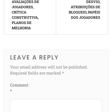
AVALIAÇÕES DE
DESVIO,
JOGADORES,
ATRIBUIÇÕES DE
CRÍTICA
BLOQUEIO, PAPÉIS
CONSTRUTIVA,
DOS JOGADORES
PLANOS DE
MELHORIA
LEAVE A REPLY
Your email address will not be published.
Required fields are marked
*
Comment
*