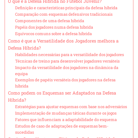
O que é a Defesa Híbrida no Futebol Juvenil?
Definição e características principais da defesa híbrida
Comparação com esquemas defensivos tradicionais
Componentes de uma defesa híbrida
Papéis dos jogadores numa defesa híbrida
Equívocos comuns sobre a defesa híbrida
Como é que a Versatilidade dos Jogadores melhora a
Defesa Híbrida?
Habilidades necessárias para a versatilidade dos jogadores
Técnicas de treino para desenvolver jogadores versáteis
Impacto da versatilidade dos jogadores na dinâmica da
equipa
Exemplos de papéis versáteis dos jogadores na defesa
híbrida
Como podem os Esquemas ser Adaptados na Defesa
Híbrida?
Estratégias para ajustar esquemas com base nos adversários
Implementação de mudanças táticas durante os jogos
Fatores que influenciam a adaptabilidade do esquema
Estudos de caso de adaptações de esquemas bem-
sucedidas