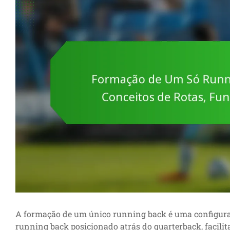
A formação de um único running back é uma configura
running back posicionado atrás do quarterback, facil