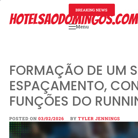
Skip
to
BREAKING NEWS
4 mont
HOTELSAODOMINGOS.COM
content
Menu
Primary
Menu
FORMAÇÃO DE UM S
ESPAÇAMENTO, CON
FUNÇÕES DO RUNNI
POSTED ON
03/02/2026
BY
TYLER JENNINGS