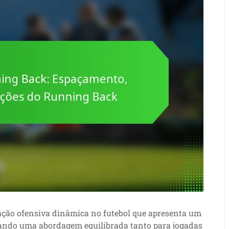
ção ofensiva dinâmica no futebol que apresenta um
itando uma abordagem equilibrada tanto para jogadas