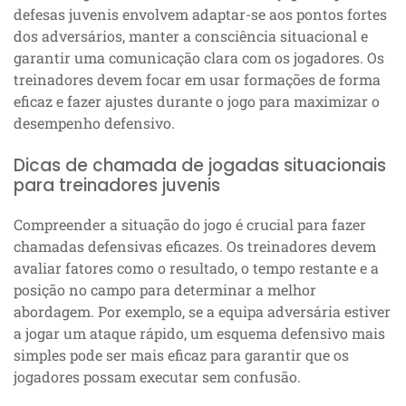
defesas juvenis envolvem adaptar-se aos pontos fortes
dos adversários, manter a consciência situacional e
garantir uma comunicação clara com os jogadores. Os
treinadores devem focar em usar formações de forma
eficaz e fazer ajustes durante o jogo para maximizar o
desempenho defensivo.
Dicas de chamada de jogadas situacionais
para treinadores juvenis
Compreender a situação do jogo é crucial para fazer
chamadas defensivas eficazes. Os treinadores devem
avaliar fatores como o resultado, o tempo restante e a
posição no campo para determinar a melhor
abordagem. Por exemplo, se a equipa adversária estiver
a jogar um ataque rápido, um esquema defensivo mais
simples pode ser mais eficaz para garantir que os
jogadores possam executar sem confusão.