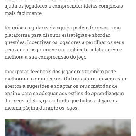
ajuda os jogadores a compreender ideias complexas
mais facilmente.
Reuniões regulares da equipa podem fornecer uma
plataforma para discutir estratégias e abordar
questões. Incentivar os jogadores a partilhar os seus
pensamentos promove um ambiente colaborativo e
melhora a sua compreensão do jogo.
Incorporar feedback dos jogadores também pode
melhorar a comunicação. Os treinadores devem estar
abertos a sugestões e adaptar os seus métodos de
ensino para se adequar aos estilos de aprendizagem
dos seus atletas, garantindo que todos estejam na
mesma página durante os jogos.