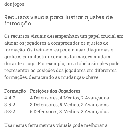
dos jogos.
Recursos visuais para ilustrar ajustes de
formação
Os recursos visuais desempenham um papel crucial em
ajudar os jogadores a compreender os ajustes de
formação. Os treinadores podem usar diagramas e
gráficos para ilustrar como as formações mudam
durante o jogo. Por exemplo, uma tabela simples pode
representar as posições dos jogadores em diferentes
formações, destacando as mudanças-chave:
Formação
Posições dos Jogadores
4-4-2
4 Defensores, 4 Médios, 2 Avançados
3-5-2
3 Defensores, 5 Médios, 2 Avançados
5-3-2
5 Defensores, 3 Médios, 2 Avançados
Usar estas ferramentas visuais pode melhorar a