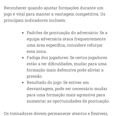
Reconhecer quando ajustar formações durante um
jogo é vital para manter a vantagem competitiva. Os
principais indicadores incluem:
Padrões de pontuação do adversário: Se a
equipa adversária ataca frequentemente
uma área específica, considere reforçar
essa zona.
Fadiga dos jogadores: Se certos jogadores
estão a ter dificuldades, mudar para uma
formação mais defensiva pode aliviar a
pressão.
Resultado do jogo: Se estiver em
desvantagem, pode ser necessário mudar
para uma formação mais agressiva para
aumentar as oportunidades de pontuação.
Os treinadores devem permanecer atentos e flexíveis,