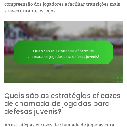
compreensão dos jogadores e facilitar transições mais
suaves durante os jogos.
Quais são as estratégias eficazes
de chamada de jogadas para
defesas juvenis?
As estratégias eficazes de chamada de jogadas para