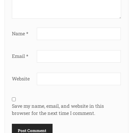
Name
*
Email
*
Website
Save my name, email, and website in this
browser for the next time I comment.