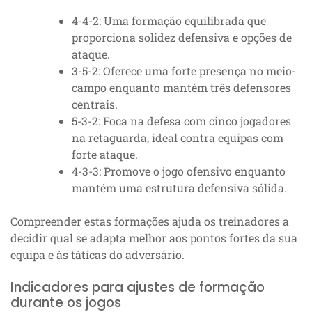
4-4-2: Uma formação equilibrada que
proporciona solidez defensiva e opções de
ataque.
3-5-2: Oferece uma forte presença no meio-
campo enquanto mantém três defensores
centrais.
5-3-2: Foca na defesa com cinco jogadores
na retaguarda, ideal contra equipas com
forte ataque.
4-3-3: Promove o jogo ofensivo enquanto
mantém uma estrutura defensiva sólida.
Compreender estas formações ajuda os treinadores a
decidir qual se adapta melhor aos pontos fortes da sua
equipa e às táticas do adversário.
Indicadores para ajustes de formação
durante os jogos