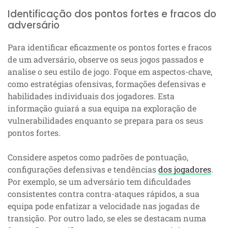
Identificação dos pontos fortes e fracos do
adversário
Para identificar eficazmente os pontos fortes e fracos
de um adversário, observe os seus jogos passados e
analise o seu estilo de jogo. Foque em aspectos-chave,
como estratégias ofensivas, formações defensivas e
habilidades individuais dos jogadores. Esta
informação guiará a sua equipa na exploração de
vulnerabilidades enquanto se prepara para os seus
pontos fortes.
Considere aspetos como padrões de pontuação,
configurações defensivas e tendências
dos jogadores
.
Por exemplo, se um adversário tem dificuldades
consistentes contra contra-ataques rápidos, a sua
equipa pode enfatizar a velocidade nas jogadas de
transição. Por outro lado, se eles se destacam numa