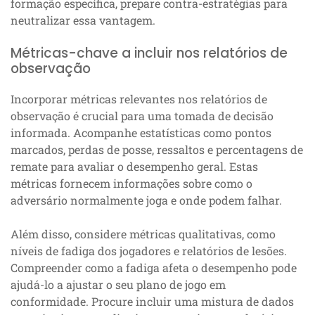
formação específica, prepare contra-estratégias para
neutralizar essa vantagem.
Métricas-chave a incluir nos relatórios de
observação
Incorporar métricas relevantes nos relatórios de
observação é crucial para uma tomada de decisão
informada. Acompanhe estatísticas como pontos
marcados, perdas de posse, ressaltos e percentagens de
remate para avaliar o desempenho geral. Estas
métricas fornecem informações sobre como o
adversário normalmente joga e onde podem falhar.
Além disso, considere métricas qualitativas, como
níveis de fadiga dos jogadores e relatórios de lesões.
Compreender como a fadiga afeta o desempenho pode
ajudá-lo a ajustar o seu plano de jogo em
conformidade. Procure incluir uma mistura de dados