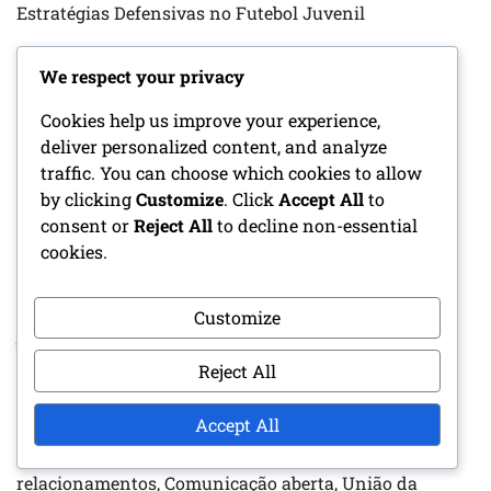
Estratégias Defensivas no Futebol Juvenil
Tipos de Formação para Futebol Juvenil
We respect your privacy
Cookies help us improve your experience,
deliver personalized content, and analyze
PUBLICAÇÕES RECENTES
traffic. You can choose which cookies to allow
by clicking
Customize
. Click
Accept All
to
Defesa de Níquel: Variações de cobertura, Uso
consent or
Reject All
to decline non-essential
situacional, Ajustes de pessoal no Futebol Juvenil
cookies.
Formação Flexbone: Jogadas de opção,
responsabilidades do Quarterback, alinhamento dos
Customize
jogadores
Reject All
Formação de Viagens: Combinações de rotas,
Estratégias de espaçamento, Ajustes defensivos
Accept All
Construir Confiança em Equipas Jovens: Fomentar
relacionamentos, Comunicação aberta, União da