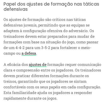
Papel dos ajustes de formação nas táticas
defensivas
Os ajustes de formação são críticos nas táticas
defensivas juvenis, permitindo que as equipas se
adaptem à configuração ofensiva do adversário. Os
treinadores devem estar preparados para mudar de
formações com base na situação do jogo, como passar
de um 4-4-2 para um 3-5-2 para fortalecer o meio-
campo ou
a defesa
.
A eficácia dos
ajustes de
formação requer comunicação
clara e compreensão entre os jogadores. Os treinadores
devem praticar diferentes formações durante os
treinos, garantindo que os jogadores se sintam
confortáveis com os seus papéis em cada configuração.
Esta familiaridade ajuda os jogadores a responder
rapidamente durante os jogos.