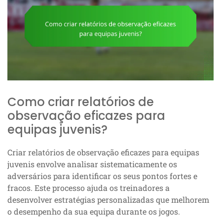
Como criar relatórios de
observação eficazes para
equipas juvenis?
Criar relatórios de observação eficazes para equipas
juvenis envolve analisar sistematicamente os
adversários para identificar os seus pontos fortes e
fracos. Este processo ajuda os treinadores a
desenvolver estratégias personalizadas que melhorem
o desempenho da sua equipa durante os jogos.