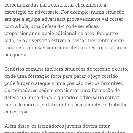
personalizadas para contrariar eficazmente a
estratégia do adversário. Por exemplo, numa situação
em que a equipa adversária provavelmente vai correr
com a bola, uma defesa 4-4 pode ser eficaz,
proporcionando apoio adicional na área. Por outro
lado, se o adversário estiver a passar frequentemente,
uma defesa nickel com cinco defensores pode ser mais
adequada.
Cenários comuns incluem situações de terceiro e curto,
onde uma formação forte para parar o jogo corrido
pode forçar o ataque a uma posição menos favorável.
Os treinadores podem considerar uma formação de
defesa na linha de golo quando o adversário estiver
perto de marcar, enfatizando a fisicalidade e o trabalho
em equipa.
Além disso, os treinadores juvenis devem estar
preparados para ajustar as suas chamadas de jogadas