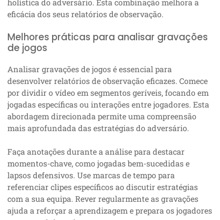
holística do adversário. Esta combinação melhora a
eficácia dos seus relatórios de observação.
Melhores práticas para analisar gravações
de jogos
Analisar gravações de jogos é essencial para
desenvolver relatórios de observação eficazes. Comece
por dividir o vídeo em segmentos geríveis, focando em
jogadas específicas ou interações entre jogadores. Esta
abordagem direcionada permite uma compreensão
mais aprofundada das estratégias do adversário.
Faça anotações durante a análise para destacar
momentos-chave, como jogadas bem-sucedidas e
lapsos defensivos. Use marcas de tempo para
referenciar clipes específicos ao discutir estratégias
com a sua equipa. Rever regularmente as gravações
ajuda a reforçar a aprendizagem e prepara os jogadores