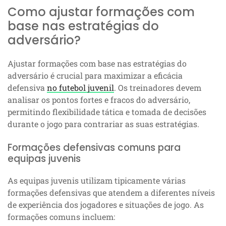
Como ajustar formações com
base nas estratégias do
adversário?
Ajustar formações com base nas estratégias do
adversário é crucial para maximizar a eficácia
defensiva
no futebol juvenil
. Os treinadores devem
analisar os pontos fortes e fracos do adversário,
permitindo flexibilidade tática e tomada de decisões
durante o jogo para contrariar as suas estratégias.
Formações defensivas comuns para
equipas juvenis
As equipas juvenis utilizam tipicamente várias
formações defensivas que atendem a diferentes níveis
de experiência dos jogadores e situações de jogo. As
formações comuns incluem: