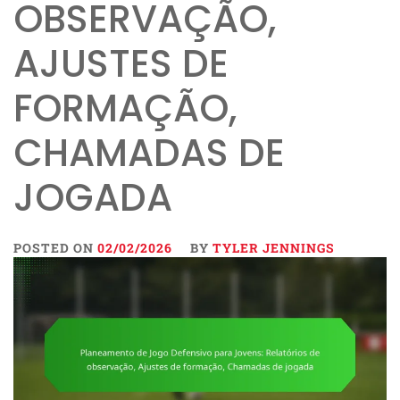
OBSERVAÇÃO,
AJUSTES DE
FORMAÇÃO,
CHAMADAS DE
JOGADA
POSTED ON
02/02/2026
BY
TYLER JENNINGS