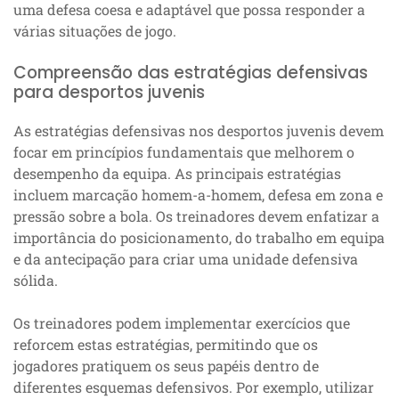
uma defesa coesa e adaptável que possa responder a
várias situações de jogo.
Compreensão das estratégias defensivas
para desportos juvenis
As estratégias defensivas nos desportos juvenis devem
focar em princípios fundamentais que melhorem o
desempenho da equipa. As principais estratégias
incluem marcação homem-a-homem, defesa em zona e
pressão sobre a bola. Os treinadores devem enfatizar a
importância do posicionamento, do trabalho em equipa
e da antecipação para criar uma unidade defensiva
sólida.
Os treinadores podem implementar exercícios que
reforcem estas estratégias, permitindo que os
jogadores pratiquem os seus papéis dentro de
diferentes esquemas defensivos. Por exemplo, utilizar