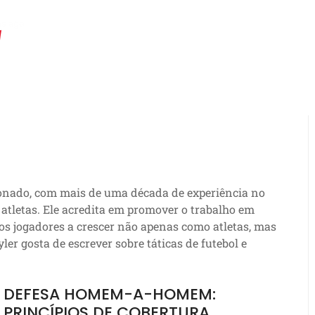
hs ago
Formação Flexbone: Jogadas de opção, responsabilidades do Q
xonado, com mais de uma década de experiência no
atletas. Ele acredita em promover o trabalho em
 os jogadores a crescer não apenas como atletas, mas
er gosta de escrever sobre táticas de futebol e
DEFESA HOMEM-A-HOMEM:
PRINCÍPIOS DE COBERTURA,