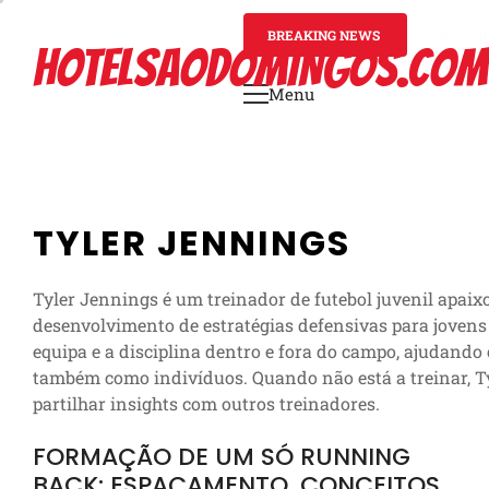
Skip
to
BREAKING NEWS
4 mont
HOTELSAODOMINGOS.COM
content
Menu
Primary
Menu
TYLER JENNINGS
Tyler Jennings é um treinador de futebol juvenil apai
desenvolvimento de estratégias defensivas para jovens 
equipa e a disciplina dentro e fora do campo, ajudando
também como indivíduos. Quando não está a treinar, Tyl
partilhar insights com outros treinadores.
FORMAÇÃO DE UM SÓ RUNNING
BACK: ESPAÇAMENTO, CONCEITOS