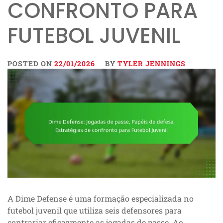
CONFRONTO PARA
FUTEBOL JUVENIL
POSTED ON
22/01/2026
BY
TYLER JENNINGS
A Dime Defense é uma formação especializada no
futebol juvenil que utiliza seis defensores para
contrariar eficazmente as jogadas de passe. Ao