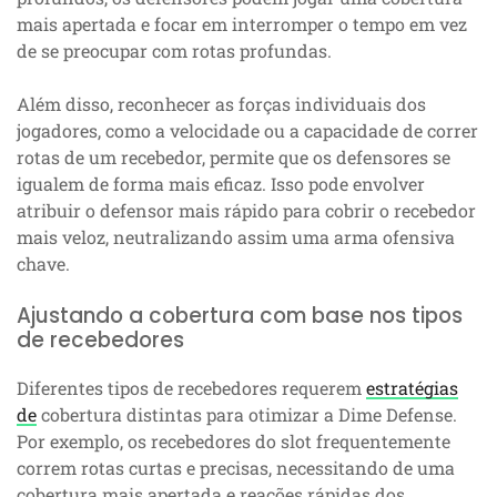
mais apertada e focar em interromper o tempo em vez
de se preocupar com rotas profundas.
Além disso, reconhecer as forças individuais dos
jogadores, como a velocidade ou a capacidade de correr
rotas de um recebedor, permite que os defensores se
igualem de forma mais eficaz. Isso pode envolver
atribuir o defensor mais rápido para cobrir o recebedor
mais veloz, neutralizando assim uma arma ofensiva
chave.
Ajustando a cobertura com base nos tipos
de recebedores
Diferentes tipos de recebedores requerem
estratégias
de
cobertura distintas para otimizar a Dime Defense.
Por exemplo, os recebedores do slot frequentemente
correm rotas curtas e precisas, necessitando de uma
cobertura mais apertada e reações rápidas dos