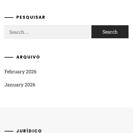
PESQUISAR
Search
for:
ARQUIVO
February 2026
January 2026
JURÍDICO