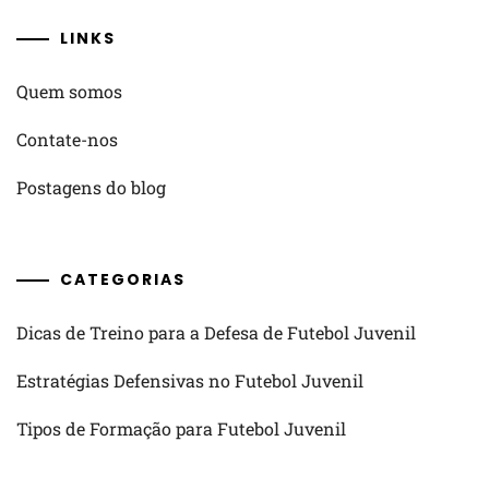
LINKS
Quem somos
Contate-nos
Postagens do blog
CATEGORIAS
Dicas de Treino para a Defesa de Futebol Juvenil
Estratégias Defensivas no Futebol Juvenil
Tipos de Formação para Futebol Juvenil