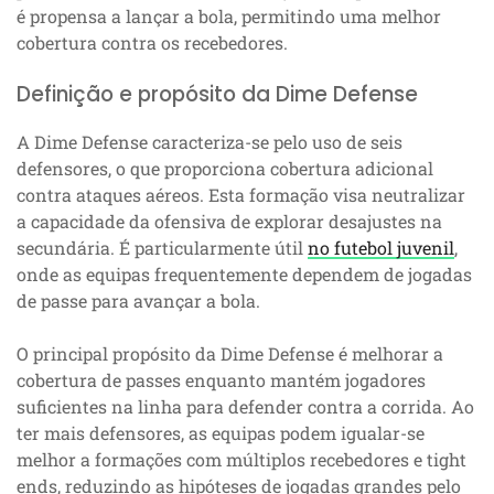
é propensa a lançar a bola, permitindo uma melhor
cobertura contra os recebedores.
Definição e propósito da Dime Defense
A Dime Defense caracteriza-se pelo uso de seis
defensores, o que proporciona cobertura adicional
contra ataques aéreos. Esta formação visa neutralizar
a capacidade da ofensiva de explorar desajustes na
secundária. É particularmente útil
no futebol juvenil
,
onde as equipas frequentemente dependem de jogadas
de passe para avançar a bola.
O principal propósito da Dime Defense é melhorar a
cobertura de passes enquanto mantém jogadores
suficientes na linha para defender contra a corrida. Ao
ter mais defensores, as equipas podem igualar-se
melhor a formações com múltiplos recebedores e tight
ends, reduzindo as hipóteses de jogadas grandes pelo