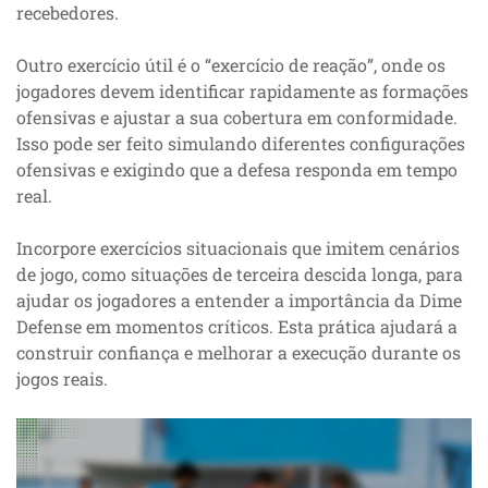
recebedores.
Outro exercício útil é o “exercício de reação”, onde os
jogadores devem identificar rapidamente as formações
ofensivas e ajustar a sua cobertura em conformidade.
Isso pode ser feito simulando diferentes configurações
ofensivas e exigindo que a defesa responda em tempo
real.
Incorpore exercícios situacionais que imitem cenários
de jogo, como situações de terceira descida longa, para
ajudar os jogadores a entender a importância da Dime
Defense em momentos críticos. Esta prática ajudará a
construir confiança e melhorar a execução durante os
jogos reais.