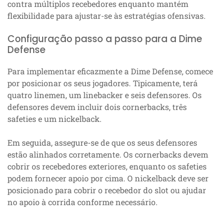
contra múltiplos recebedores enquanto mantém
flexibilidade para ajustar-se às estratégias ofensivas.
Configuração passo a passo para a Dime
Defense
Para implementar eficazmente a Dime Defense, comece
por posicionar os seus jogadores. Tipicamente, terá
quatro linemen, um linebacker e seis defensores. Os
defensores devem incluir dois cornerbacks, três
safeties e um nickelback.
Em seguida, assegure-se de que os seus defensores
estão alinhados corretamente. Os cornerbacks devem
cobrir os recebedores exteriores, enquanto os safeties
podem fornecer apoio por cima. O nickelback deve ser
posicionado para cobrir o recebedor do slot ou ajudar
no apoio à corrida conforme necessário.