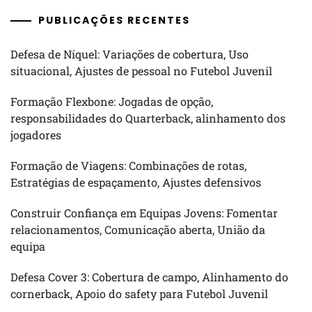
PUBLICAÇÕES RECENTES
Defesa de Níquel: Variações de cobertura, Uso
situacional, Ajustes de pessoal no Futebol Juvenil
Formação Flexbone: Jogadas de opção,
responsabilidades do Quarterback, alinhamento dos
jogadores
Formação de Viagens: Combinações de rotas,
Estratégias de espaçamento, Ajustes defensivos
Construir Confiança em Equipas Jovens: Fomentar
relacionamentos, Comunicação aberta, União da
equipa
Defesa Cover 3: Cobertura de campo, Alinhamento do
cornerback, Apoio do safety para Futebol Juvenil