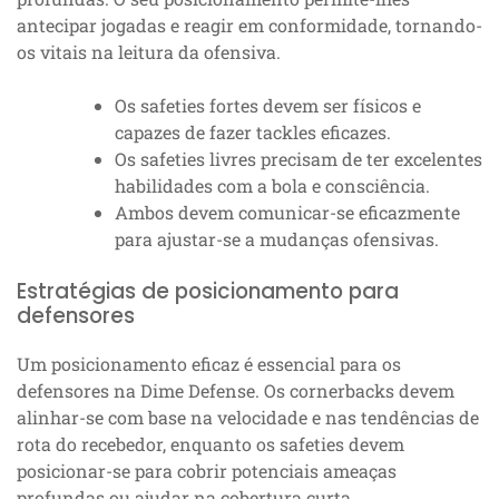
antecipar jogadas e reagir em conformidade, tornando-
os vitais na leitura da ofensiva.
Os safeties fortes devem ser físicos e
capazes de fazer tackles eficazes.
Os safeties livres precisam de ter excelentes
habilidades com a bola e consciência.
Ambos devem comunicar-se eficazmente
para ajustar-se a mudanças ofensivas.
Estratégias de posicionamento para
defensores
Um posicionamento eficaz é essencial para os
defensores na Dime Defense. Os cornerbacks devem
alinhar-se com base na velocidade e nas tendências de
rota do recebedor, enquanto os safeties devem
posicionar-se para cobrir potenciais ameaças
profundas ou ajudar na cobertura curta.