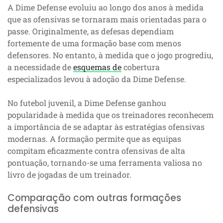
A Dime Defense evoluiu ao longo dos anos à medida
que as ofensivas se tornaram mais orientadas para o
passe. Originalmente, as defesas dependiam
fortemente de uma formação base com menos
defensores. No entanto, à medida que o jogo progrediu,
a necessidade de
esquemas de
cobertura
especializados levou à adoção da Dime Defense.
No futebol juvenil, a Dime Defense ganhou
popularidade à medida que os treinadores reconhecem
a importância de se adaptar às estratégias ofensivas
modernas. A formação permite que as equipas
compitam eficazmente contra ofensivas de alta
pontuação, tornando-se uma ferramenta valiosa no
livro de jogadas de um treinador.
Comparação com outras formações
defensivas