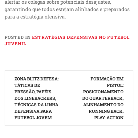
alertar os colegas sobre potenciais desajustes,
garantindo que todos estejam alinhados e preparados
para a estratégia ofensiva.
POSTED IN
ESTRATÉGIAS DEFENSIVAS NO FUTEBOL
JUVENIL
Post
ZONA BLITZ DEFESA:
FORMAÇÃO EM
navigation
TÁTICAS DE
PISTOL:
PRESSÃO, PAPÉIS
POSICIONAMENTO
DOS LINEBACKERS,
DO QUARTERBACK,
TÉCNICAS DA LINHA
ALINHAMENTO DO
DEFENSIVA PARA
RUNNING BACK,
FUTEBOL JOVEM
PLAY-ACTION