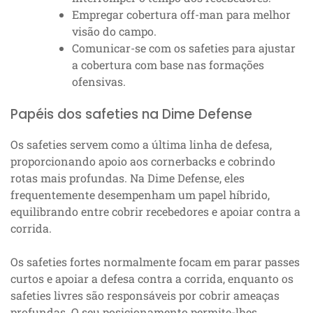
Empregar cobertura off-man para melhor
visão do campo.
Comunicar-se com os safeties para ajustar
a cobertura com base nas formações
ofensivas.
Papéis dos safeties na Dime Defense
Os safeties servem como a última linha de defesa,
proporcionando apoio aos cornerbacks e cobrindo
rotas mais profundas. Na Dime Defense, eles
frequentemente desempenham um papel híbrido,
equilibrando entre cobrir recebedores e apoiar contra a
corrida.
Os safeties fortes normalmente focam em parar passes
curtos e apoiar a defesa contra a corrida, enquanto os
safeties livres são responsáveis por cobrir ameaças
profundas. O seu posicionamento permite-lhes