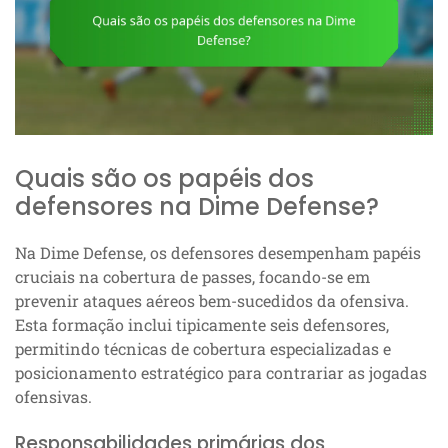
Quais são os papéis dos
defensores na Dime Defense?
Na Dime Defense, os defensores desempenham papéis
cruciais na cobertura de passes, focando-se em
prevenir ataques aéreos bem-sucedidos da ofensiva.
Esta formação inclui tipicamente seis defensores,
permitindo técnicas de cobertura especializadas e
posicionamento estratégico para contrariar as jogadas
ofensivas.
Responsabilidades primárias dos