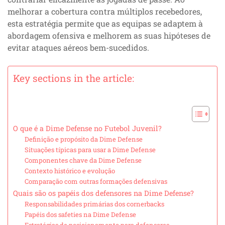
melhorar a cobertura contra múltiplos recebedores,
esta estratégia permite que as equipas se adaptem à
abordagem ofensiva e melhorem as suas hipóteses de
evitar ataques aéreos bem-sucedidos.
Key sections in the article:
O que é a Dime Defense no Futebol Juvenil?
Definição e propósito da Dime Defense
Situações típicas para usar a Dime Defense
Componentes chave da Dime Defense
Contexto histórico e evolução
Comparação com outras formações defensivas
Quais são os papéis dos defensores na Dime Defense?
Responsabilidades primárias dos cornerbacks
Papéis dos safeties na Dime Defense