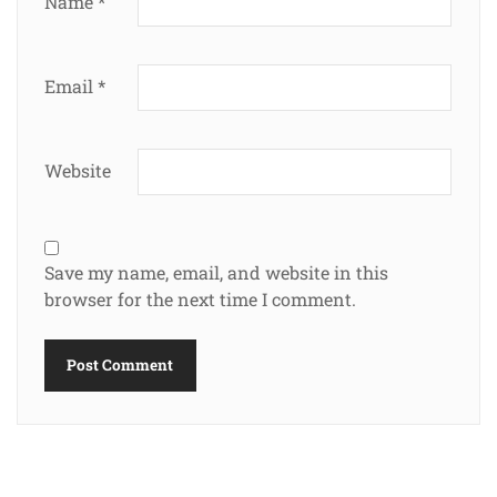
Name
*
Email
*
Website
Save my name, email, and website in this
browser for the next time I comment.