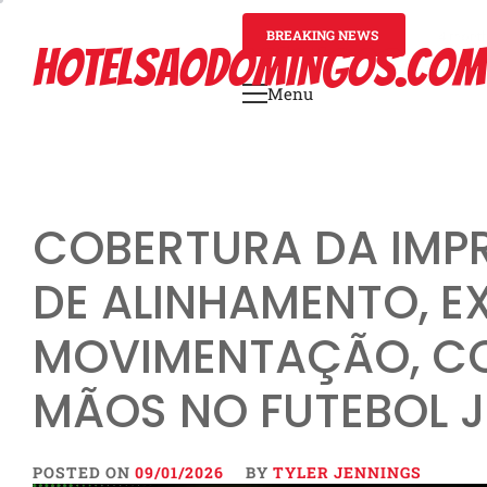
Skip
to
BREAKING NEWS
4 mont
HOTELSAODOMINGOS.COM
content
Menu
Primary
Menu
COBERTURA DA IMPR
DE ALINHAMENTO, E
MOVIMENTAÇÃO, C
MÃOS NO FUTEBOL J
POSTED ON
09/01/2026
BY
TYLER JENNINGS