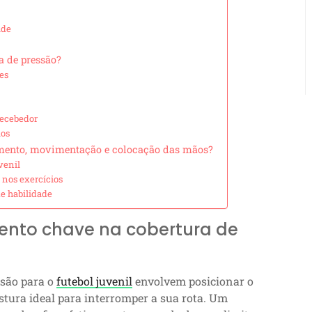
ade
a de pressão?
es
recebedor
ãos
amento, movimentação e colocação das mãos?
venil
nos exercícios
de habilidade
mento chave na cobertura de
ssão para o
futebol juvenil
envolvem posicionar o
ura ideal para interromper a sua rota. Um